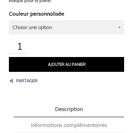
indiqué pour la paire)
Couleur personnalisée
AJOUTER AU PANIER
Fa
Twi
Go
Description
Pin
Informations complémentaires