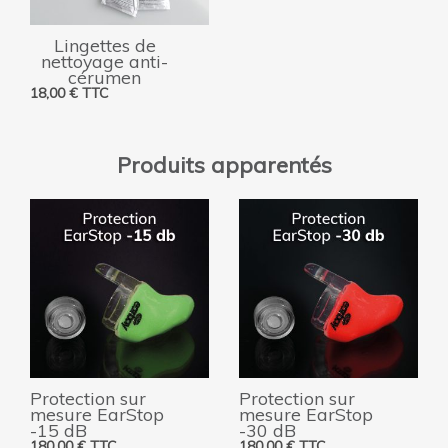
Lingettes de
nettoyage anti-
cérumen
18,00
€
TTC
AJOUTER AU PANIER
Produits apparentés
Protection sur
Protection sur
mesure EarStop
mesure EarStop
-15 dB
-30 dB
180,00
€
TTC
180,00
€
TTC