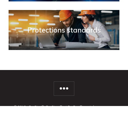
Protections standards
© 2018 - EarStar®, EarStop® et EarBay® sont des marques
protégées et propriété de la SASU EarBay et ne peuvent être
utilisées qu’avec l’accord de celle-ci.