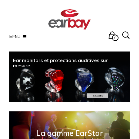
MENU
0
Ear monitors et protections auditives sur
mesure
EN SAVOIR +
La gamme EarStar