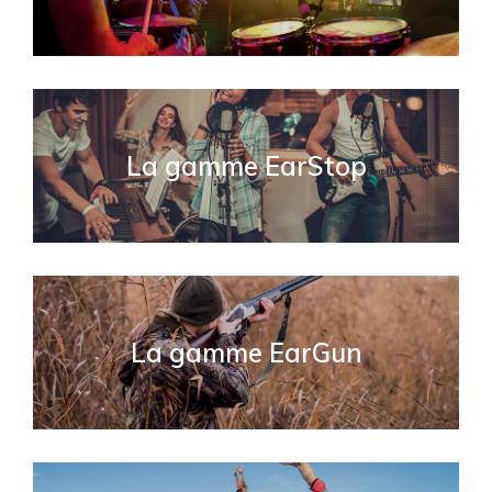
La gamme EarStop
La gamme EarGun