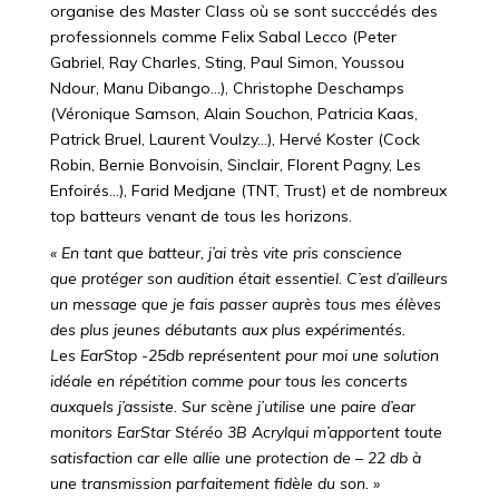
organise des Master Class où se sont succcédés des
professionnels comme Felix Sabal Lecco (Peter
Gabriel, Ray Charles, Sting, Paul Simon, Youssou
Ndour, Manu Dibango…), Christophe Deschamps
(Véronique Samson, Alain Souchon, Patricia Kaas,
Patrick Bruel, Laurent Voulzy…), Hervé Koster (Cock
Robin, Bernie Bonvoisin, Sinclair, Florent Pagny, Les
Enfoirés…), Farid Medjane (TNT, Trust) et de nombreux
top batteurs venant de tous les horizons.
« En tant que batteur, j’ai très vite pris conscience
que protéger son audition était essentiel. C’est d’ailleurs
un message que je fais passer auprès tous mes élèves
des plus jeunes débutants aux plus expérimentés.
Les EarStop -25db représentent pour moi une solution
idéale en répétition comme pour tous les concerts
auxquels j’assiste. Sur scène j’utilise une paire d’ear
monitors EarStar Stéréo 3B Acrylqui m’apportent toute
satisfaction car elle allie une protection de – 22 db à
une transmission parfaitement fidèle du son. »