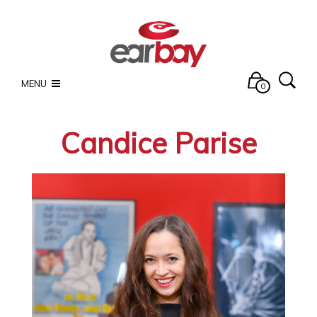
MENU
0
Candice Parise